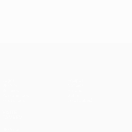
UEFA Europa League
Jogos
Equipas
UEFA.tv
Notícias
Sorteios
História
Passatempos
Sobre
Estatísticas
Loja (clubes)
VISITE
TAMBÉM
UEFA.com