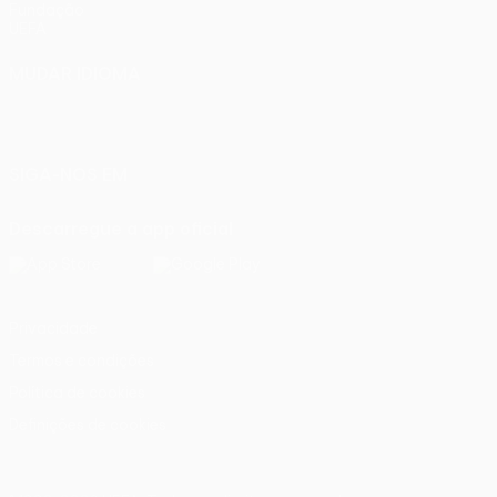
Fundação
UEFA
MUDAR IDIOMA
Português
English
Français
Deutsch
Русский
Español
Italiano
Português
SIGA-NOS EM
Descarregue a app oficial
Privacidade
Termos e condições
Política de cookies
Definições de cookies