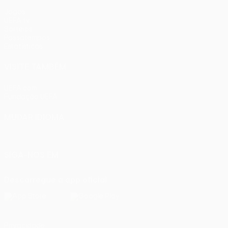
Jogos
UEFA.tv
Sorteios
Passatempos
Estatísticas
VISITE TAMBÉM
UEFA.com
Fundação UEFA
MUDAR IDIOMA
Português
English
Français
Deutsch
Русский
Español
Ital
SIGA-NOS EM
Descarregue a app oficial
Privacidade