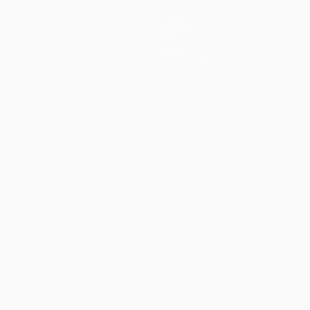
Equipas
Notícias
História
Sobre
Loja (clubes)
iano
Português