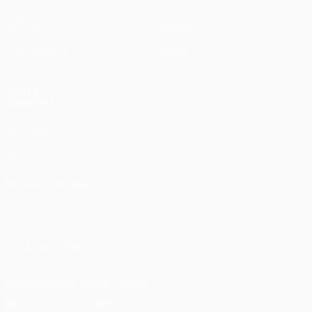
Jogos
Equipas
UEFA.tv
Notícias
Sorteios
História
Passatempos
Sobre
Estatísticas
Loja (clubes)
VISITE
TAMBÉM
UEFA.com
Fundação
UEFA
MUDAR IDIOMA
Português
English
Français
Deutsch
Русский
Español
Italiano
Português
SIGA-NOS EM
Descarregue a app oficial