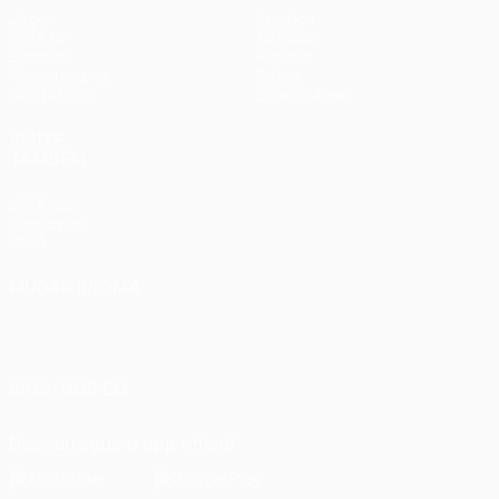
Jogos
Equipas
UEFA.tv
Notícias
Sorteios
História
Passatempos
Sobre
Estatísticas
Loja (clubes)
VISITE
TAMBÉM
UEFA.com
Fundação
UEFA
MUDAR IDIOMA
Português
English
Français
Deutsch
Русский
Español
Italiano
Português
SIGA-NOS EM
Descarregue a app oficial