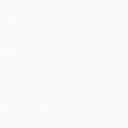
Jogos
UEFA.tv
Sorteios
Passatempos
Estatísticas
VISITE TAMBÉM
UEFA.com
Fundação UEFA
MUDAR IDIOMA
Português
English
Français
Deutsch
Русский
Español
Ital
SIGA-NOS EM
Descarregue a app oficial
Privacidade