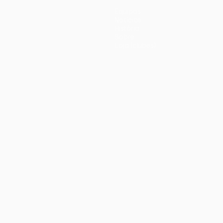
Equipas
Notícias
História
Sobre
Loja (clubes)
iano
Português