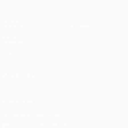
Jogos
Equipas
UEFA.tv
Notícias
Sorteios
História
Passatempos
Sobre
Estatísticas
Loja (clubes)
VISITE
TAMBÉM
UEFA.com
Fundação
UEFA
MUDAR IDIOMA
Português
English
Français
Deutsch
Русский
Español
Italiano
Português
SIGA-NOS EM
Descarregue a app oficial