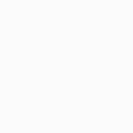
Jogos
Equipas
UEFA.tv
Notícias
Sorteios
História
Passatempos
Sobre
Estatísticas
Loja (clubes)
VISITE
TAMBÉM
UEFA.com
Fundação
UEFA
MUDAR IDIOMA
Português
English
Français
Deutsch
Русский
Español
Italiano
Português
SIGA-NOS EM
Descarregue a app oficial