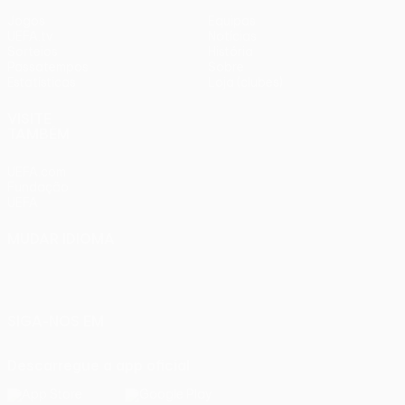
Jogos
Equipas
UEFA.tv
Notícias
Sorteios
História
Passatempos
Sobre
Estatísticas
Loja (clubes)
VISITE
TAMBÉM
UEFA.com
Fundação
UEFA
MUDAR IDIOMA
Português
English
Français
Deutsch
Русский
Español
Italiano
Português
SIGA-NOS EM
Descarregue a app oficial