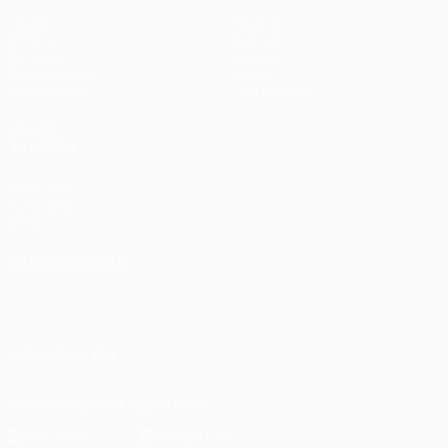
Jogos
Equipas
UEFA.tv
Notícias
Sorteios
História
Passatempos
Sobre
Estatísticas
Loja (clubes)
VISITE
TAMBÉM
UEFA.com
Fundação
UEFA
MUDAR IDIOMA
Português
English
Français
Deutsch
Русский
Español
Italiano
Português
SIGA-NOS EM
Descarregue a app oficial