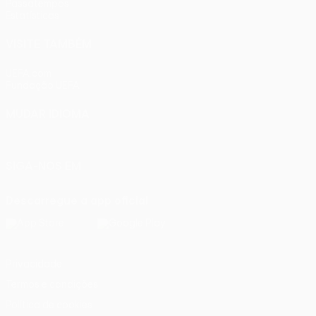
Passatempos
Estatísticas
VISITE TAMBÉM
UEFA.com
Fundação UEFA
MUDAR IDIOMA
Português
English
Français
Deutsch
Русский
Español
Ital
SIGA-NOS EM
Descarregue a app oficial
Privacidade
Termos e condições
Política de cookies