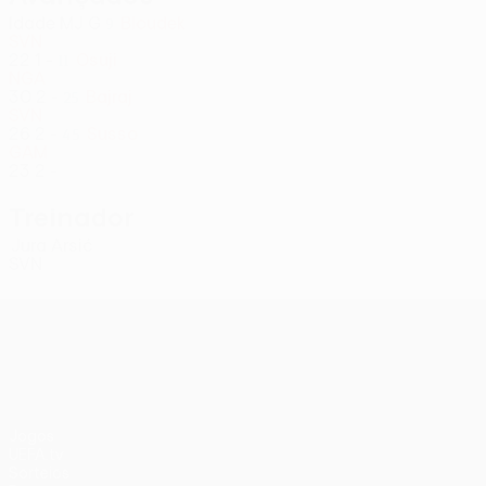
Idade
MJ
G
Bloudek
9
SVN
22
1
-
Osuji
11
NGA
30
2
-
Bajraj
25
SVN
26
2
-
Susso
45
GAM
23
2
-
Treinador
Jura Arsić
SVN
UEFA Europa League
Jogos
UEFA.tv
Sorteios