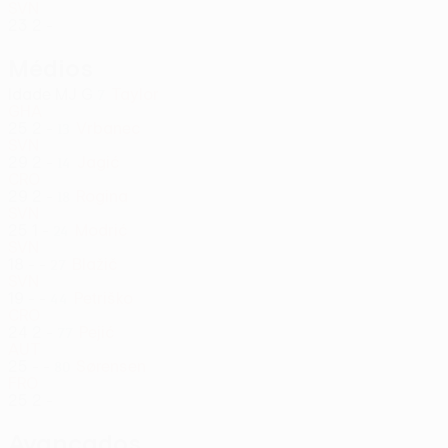
SVN
23
2
-
Médios
Idade
MJ
G
Taylor
7
GHA
25
2
-
Vrbanec
13
SVN
29
2
-
Jagić
14
CRO
29
2
-
Rogina
18
SVN
25
1
-
Modrić
24
SVN
18
-
-
Blažič
27
SVN
19
-
-
Petriško
44
CRO
24
2
-
Pejić
77
AUT
25
-
-
Sørensen
80
FRO
25
2
-
Avançados