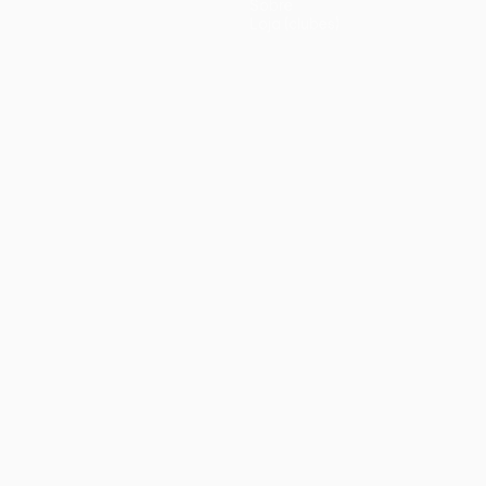
Sobre
Loja (clubes)
iano
Português