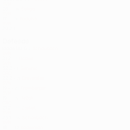
SVN
26
-
-
Šeliga
16
SVN
17
-
-
Raduha
31
SVN
29
2
1
Defesas
Idade
MJ
G
Schaubach
4
SVN
21
2
-
Boben
5
SVN
32
2
-
Šimunić
6
CRO
22
2
-
Drevenšek
21
SVN
19
-
-
Kramberger
23
SVN
19
-
-
Težak
32
CRO
21
2
-
Zajšek
33
SVN
23
1
-
Schaubach
34
SVN
18
-
-
Koderman
42