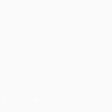
UEFA.tv
Notícias
Sorteios
História
Passatempos
Sobre
Estatísticas
Loja (clubes)
VISITE
TAMBÉM
UEFA.com
Fundação
UEFA
MUDAR IDIOMA
Português
English
Français
Deutsch
Русский
Español
Italiano
Português
SIGA-NOS EM
Descarregue a app oficial