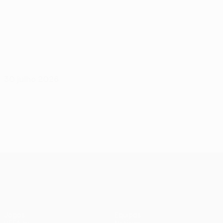
30 julho 2026
UEFA Europa League
Jogos
Equipas