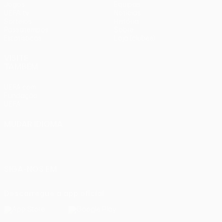
Jogos
Equipas
UEFA.tv
Notícias
Sorteios
História
Passatempos
Sobre
Estatísticas
Loja (clubes)
VISITE
TAMBÉM
UEFA.com
Fundação
UEFA
MUDAR IDIOMA
Português
English
Français
Deutsch
Русский
Español
Italiano
Português
SIGA-NOS EM
Descarregue a app oficial