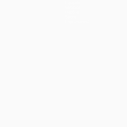
Equipas
Notícias
História
Sobre
Loja (clubes)
iano
Português