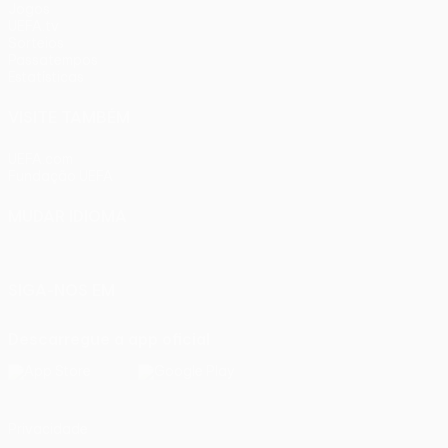
Jogos
UEFA.tv
Sorteios
Passatempos
Estatísticas
VISITE TAMBÉM
UEFA.com
Fundação UEFA
MUDAR IDIOMA
Português
English
Français
Deutsch
Русский
Español
Ital
SIGA-NOS EM
Descarregue a app oficial
Privacidade