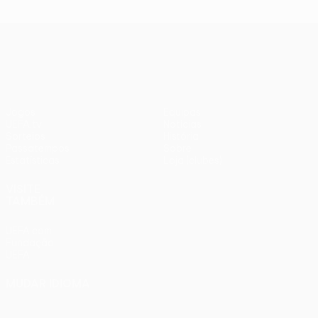
UEFA Europa League
Jogos
Equipas
UEFA.tv
Notícias
Sorteios
História
Passatempos
Sobre
Estatísticas
Loja (clubes)
VISITE
TAMBÉM
UEFA.com
Fundação
UEFA
MUDAR IDIOMA
Português
English
Français
Deutsch
Русский
Español
Italiano
Português