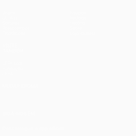
Jogos
Equipas
UEFA.tv
Notícias
Sorteios
História
Passatempos
Sobre
Estatísticas
Loja (clubes)
VISITE
TAMBÉM
UEFA.com
Fundação
UEFA
MUDAR IDIOMA
Português
English
Français
Deutsch
Русский
Español
Italiano
Português
SIGA-NOS EM
Descarregue a app oficial