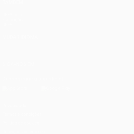
TAMBÉM
UEFA.com
Fundação
UEFA
MUDAR IDIOMA
Português
English
Français
Deutsch
Русский
Español
Italiano
Português
SIGA-NOS EM
Descarregue a app oficial
Privacidade
Termos e condições
Política de cookies
Definições de cookies