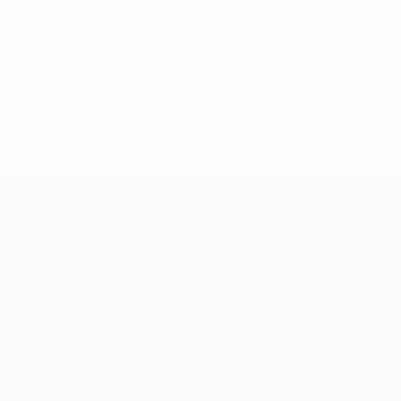
UEFA Europa League
Jogos
Equipas
UEFA.tv
Notícias
Sorteios
História
Passatempos
Sobre
Estatísticas
Loja (clubes)
VISITE