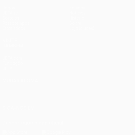
Jogos
Equipas
UEFA.tv
Notícias
Sorteios
História
Passatempos
Sobre
Estatísticas
Loja (clubes)
VISITE
TAMBÉM
UEFA.com
Fundação
UEFA
MUDAR IDIOMA
Português
English
Français
Deutsch
Русский
Español
Italiano
Português
SIGA-NOS EM
Descarregue a app oficial