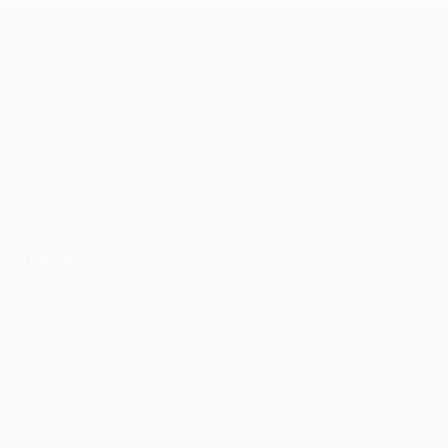
UEFA Europa League
Jogos
Equipas
UEFA.tv
Notícias
Sorteios
História
Passatempos
Sobre
Estatísticas
Loja (clubes)
VISITE
TAMBÉM
UEFA.com
Fundação
UEFA
MUDAR IDIOMA
Português
English
Français
Deutsch
Русский
Español
Italiano
Português