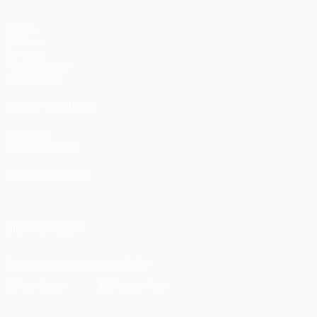
Jogos
UEFA.tv
Sorteios
Passatempos
Estatísticas
VISITE TAMBÉM
UEFA.com
Fundação UEFA
MUDAR IDIOMA
Português
English
Français
Deutsch
Русский
Español
Ital
SIGA-NOS EM
Descarregue a app oficial