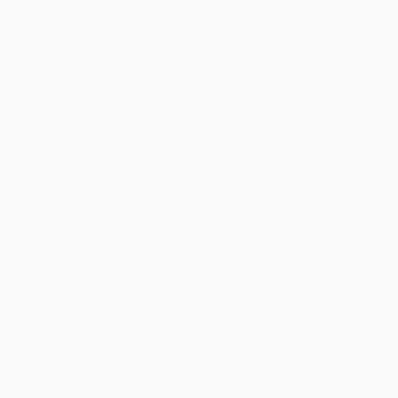
Equipas
Notícias
História
Sobre
Loja (clubes)
iano
Português