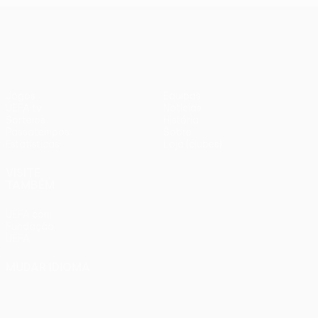
UEFA Europa League
Jogos
Equipas
UEFA.tv
Notícias
Sorteios
História
Passatempos
Sobre
Estatísticas
Loja (clubes)
VISITE
TAMBÉM
UEFA.com
Fundação
UEFA
MUDAR IDIOMA
Português
English
Français
Deutsch
Русский
Español
Italiano
Português