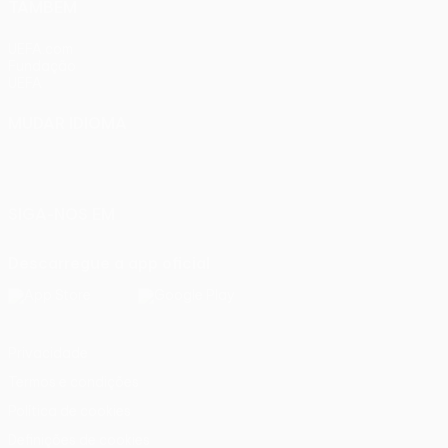
TAMBÉM
UEFA.com
Fundação
UEFA
MUDAR IDIOMA
Português
English
Français
Deutsch
Русский
Español
Italiano
Português
SIGA-NOS EM
Descarregue a app oficial
Privacidade
Termos e condições
Política de cookies
Definições de cookies