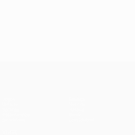
UEFA Europa League
Jogos
Equipas
UEFA.tv
Notícias
Sorteios
História
Passatempos
Sobre
Estatísticas
Loja (clubes)
VISITE