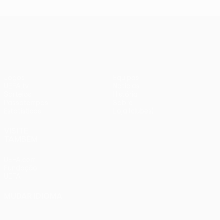
UEFA Europa League
Jogos
Equipas
UEFA.tv
Notícias
Sorteios
História
Passatempos
Sobre
Estatísticas
Loja (clubes)
VISITE
TAMBÉM
UEFA.com
Fundação
UEFA
MUDAR IDIOMA
Português
English
Français
Deutsch
Русский
Español
Italiano
Português