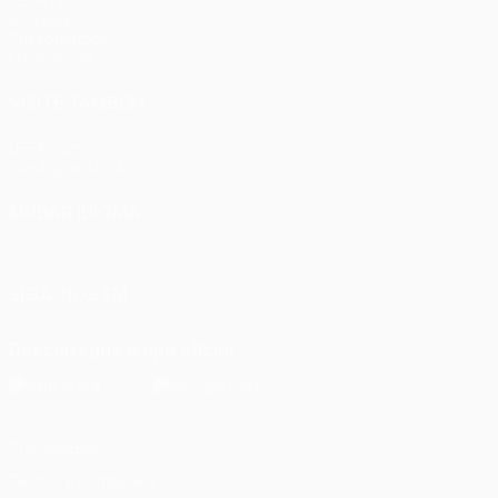
UEFA.tv
Sorteios
Passatempos
Estatísticas
VISITE TAMBÉM
UEFA.com
Fundação UEFA
MUDAR IDIOMA
Português
English
Français
Deutsch
Русский
Español
Ital
SIGA-NOS EM
Descarregue a app oficial
Privacidade
Termos e condições