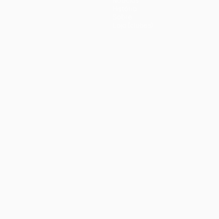
Notícias
História
Sobre
Loja (clubes)
iano
Português