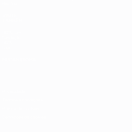
História
VISITE
TAMBÉM
UEFA.com
Fundação
UEFA
Loja
MUDAR IDIOMA
Português
English
Français
Deutsch
Русский
Español
Italiano
Português
Privacidade
Termos e condições
Política de cookies
Definições de cookies