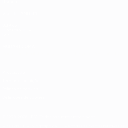
História
VISITE TAMBÉM
UEFA.com
Fundação UEFA
Loja
MUDAR IDIOMA
Português
English
Français
Deutsch
Русский
Español
Italia
Privacidade
Termos e condições
Política de cookies
Definições de cookies
© 1998-2026 UEFA. Todos os direitos reservados
A palavra UEFA, o logótipo da UEFA e todas as marcas relativas às