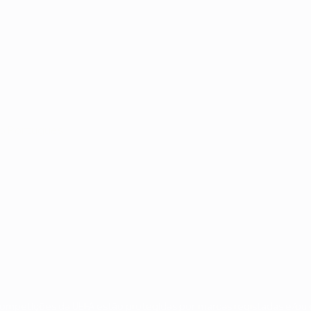
no
Português
 competições da UEFA estão protegidas por marcas registadas e/ou d