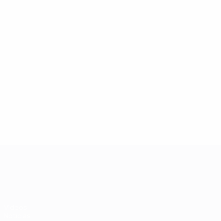
06/07/2024
Legends Lounge: José Fonte
UEFA EURO 2028
Vídeos
Notícias