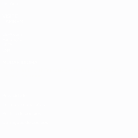
História
VISITE
TAMBÉM
UEFA.com
Fundação
UEFA
Loja
MUDAR IDIOMA
Português
English
Français
Deutsch
Русский
Español
Italiano
Português
Privacidade
Termos e condições
Política de cookies
Definições de cookies