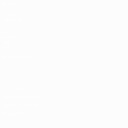
História
VISITE
TAMBÉM
UEFA.com
Fundação
UEFA
Loja
MUDAR IDIOMA
Português
English
Français
Deutsch
Русский
Español
Italiano
Português
Privacidade
Termos e condições
Política de cookies
Definições de cookies