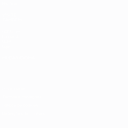
História
VISITE
TAMBÉM
UEFA.com
Fundação
UEFA
Loja
MUDAR IDIOMA
Português
English
Français
Deutsch
Русский
Español
Italiano
Português
Privacidade
Termos e condições
Política de cookies
Definições de cookies