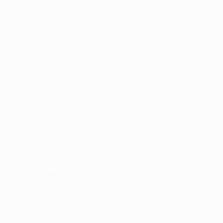
História
VISITE
TAMBÉM
UEFA.com
Fundação
UEFA
Loja
MUDAR IDIOMA
Português
English
Français
Deutsch
Русский
Español
Italiano
Português
Privacidade
Termos e condições
Política de cookies
Definições de cookies