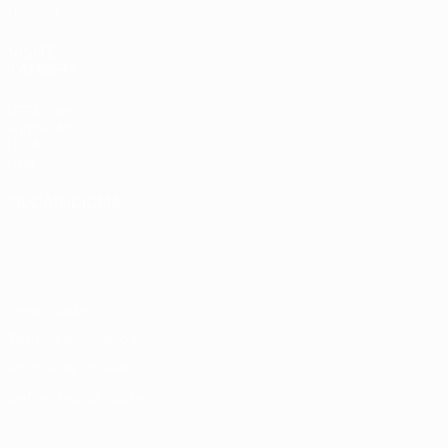
História
VISITE
TAMBÉM
UEFA.com
Fundação
UEFA
Loja
MUDAR IDIOMA
Português
English
Français
Deutsch
Русский
Español
Italiano
Português
Privacidade
Termos e condições
Política de cookies
Definições de cookies