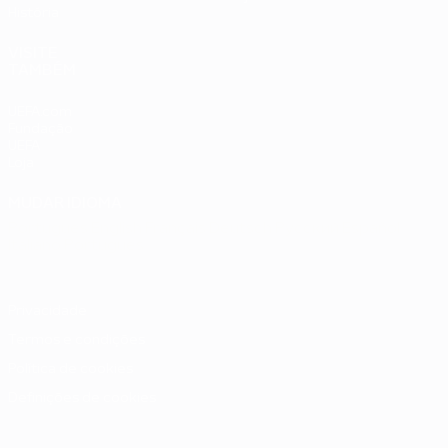
História
VISITE
TAMBÉM
UEFA.com
Fundação
UEFA
Loja
MUDAR IDIOMA
Português
English
Français
Deutsch
Русский
Español
Italiano
Português
Privacidade
Termos e condições
Política de cookies
Definições de cookies