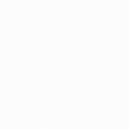
História
VISITE TAMBÉM
UEFA.com
Fundação UEFA
Loja
MUDAR IDIOMA
Português
English
Français
Deutsch
Русский
Español
Italia
Privacidade
Termos e condições
Política de cookies
Definições de cookies
© 1998-2026 UEFA. Todos os direitos reservados
A palavra UEFA, o logótipo da UEFA e todas as marcas relativas às