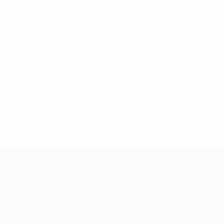
06/07/2024
Legends Lounge: José Fonte
UEFA EURO 2028
Vídeos
Notícias