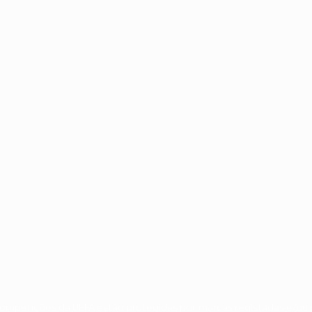
no
Português
 competições da UEFA estão protegidas por marcas registadas e/ou d