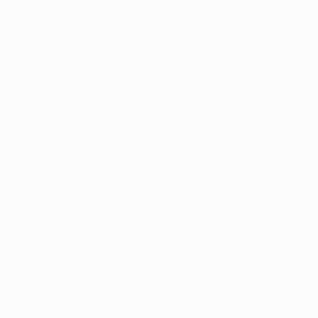
no
Português
 competições da UEFA estão protegidas por marcas registadas e/ou d