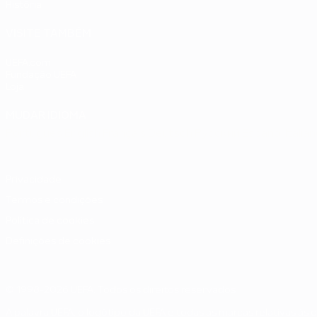
História
VISITE TAMBÉM
UEFA.com
Fundação UEFA
Loja
MUDAR IDIOMA
Português
English
Français
Deutsch
Русский
Español
Italia
Privacidade
Termos e condições
Política de cookies
Definições de cookies
© 1998-2026 UEFA. Todos os direitos reservados
A palavra UEFA, o logótipo da UEFA e todas as marcas relativas às