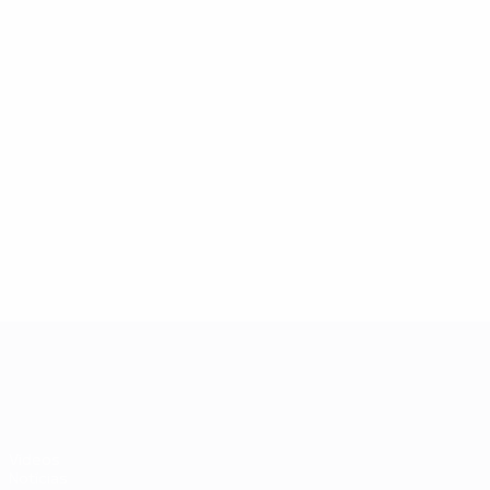
06/07/2024
Legends Lounge: José Fonte
UEFA EURO 2028
Vídeos
Notícias