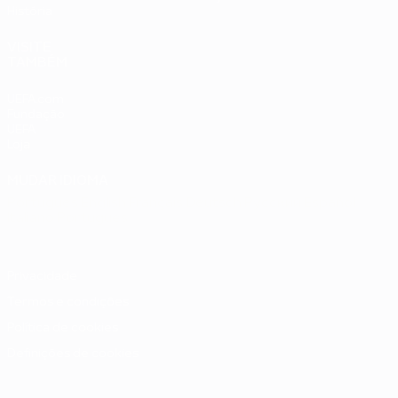
História
VISITE
TAMBÉM
UEFA.com
Fundação
UEFA
Loja
MUDAR IDIOMA
Português
English
Français
Deutsch
Русский
Español
Italiano
Português
Privacidade
Termos e condições
Política de cookies
Definições de cookies