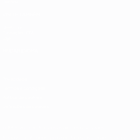
História
VISITE TAMBÉM
UEFA.com
Fundação UEFA
Loja
MUDAR IDIOMA
Português
English
Français
Deutsch
Русский
Español
Italia
Privacidade
Termos e condições
Política de cookies
Definições de cookies
© 1998-2026 UEFA. Todos os direitos reservados
A palavra UEFA, o logótipo da UEFA e todas as marcas relativas às