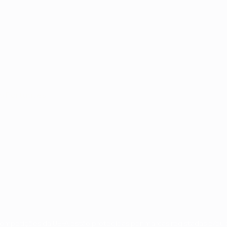
no
Português
 competições da UEFA estão protegidas por marcas registadas e/ou d