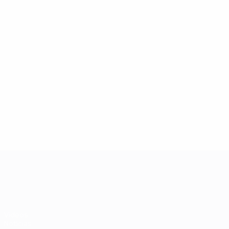
06/07/2024
Legends Lounge: José Fonte
UEFA EURO 2028
Vídeos
Notícias