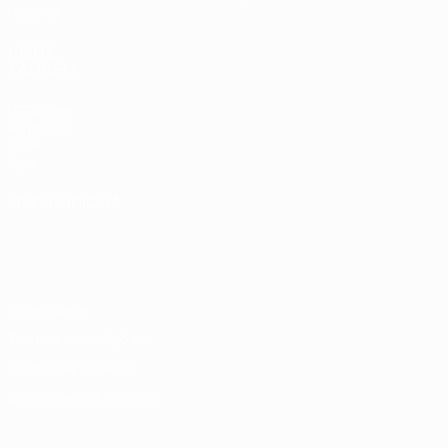
História
VISITE
TAMBÉM
UEFA.com
Fundação
UEFA
Loja
MUDAR IDIOMA
Português
English
Français
Deutsch
Русский
Español
Italiano
Português
Privacidade
Termos e condições
Política de cookies
Definições de cookies