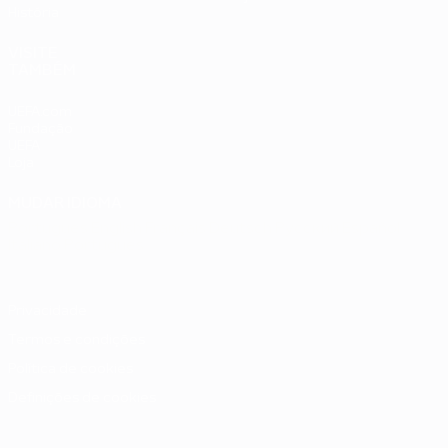
História
VISITE
TAMBÉM
UEFA.com
Fundação
UEFA
Loja
MUDAR IDIOMA
Português
English
Français
Deutsch
Русский
Español
Italiano
Português
Privacidade
Termos e condições
Política de cookies
Definições de cookies