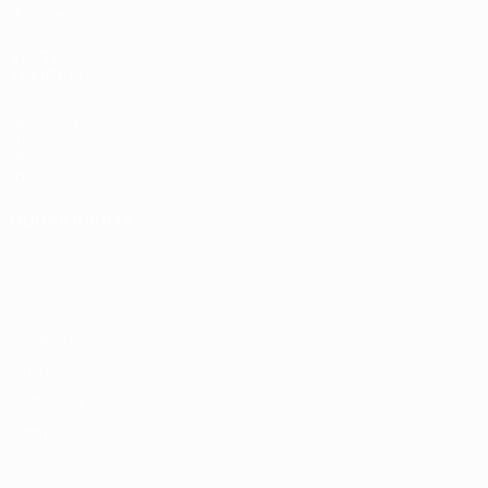
História
VISITE
TAMBÉM
UEFA.com
Fundação
UEFA
Loja
MUDAR IDIOMA
Português
English
Français
Deutsch
Русский
Español
Italiano
Português
Privacidade
Termos e condições
Política de cookies
Definições de cookies