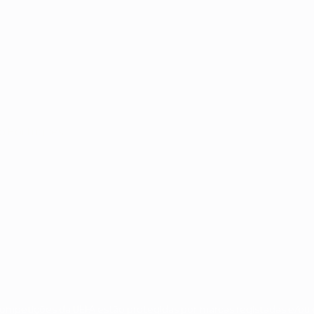
no
Português
 competições da UEFA estão protegidas por marcas registadas e/ou d