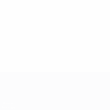
06/07/2024
Legends Lounge: José Fonte
UEFA EURO 2028
Vídeos
Notícias