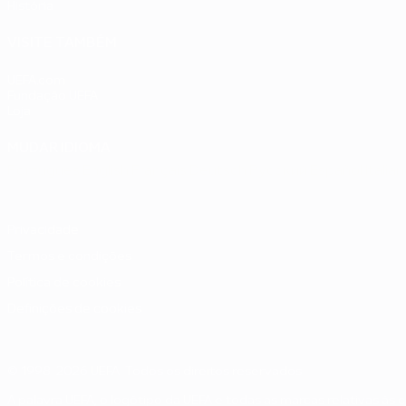
História
VISITE TAMBÉM
UEFA.com
Fundação UEFA
Loja
MUDAR IDIOMA
Português
English
Français
Deutsch
Русский
Español
Italia
Privacidade
Termos e condições
Política de cookies
Definições de cookies
© 1998-2026 UEFA. Todos os direitos reservados
A palavra UEFA, o logótipo da UEFA e todas as marcas relativas às