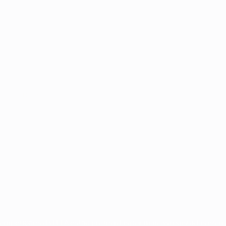
no
Português
 competições da UEFA estão protegidas por marcas registadas e/ou d