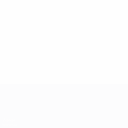
06/07/2024
Legends Lounge: José Fonte
UEFA EURO 2028
Vídeos
Notícias