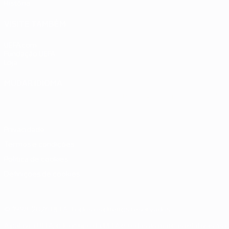
História
VISITE TAMBÉM
UEFA.com
Fundação UEFA
Loja
MUDAR IDIOMA
Português
English
Français
Deutsch
Русский
Español
Italia
Privacidade
Termos e condições
Política de cookies
Definições de cookies
© 1998-2026 UEFA. Todos os direitos reservados
A palavra UEFA, o logótipo da UEFA e todas as marcas relativas às