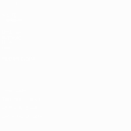
História
VISITE
TAMBÉM
UEFA.com
Fundação
UEFA
Loja
MUDAR IDIOMA
Português
English
Français
Deutsch
Русский
Español
Italiano
Português
Privacidade
Termos e condições
Política de cookies
Definições de cookies