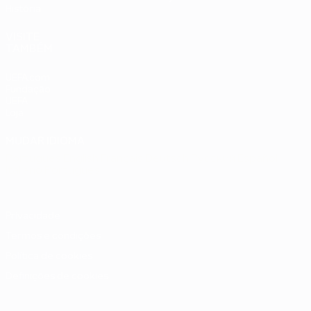
História
VISITE
TAMBÉM
UEFA.com
Fundação
UEFA
Loja
MUDAR IDIOMA
Português
English
Français
Deutsch
Русский
Español
Italiano
Português
Privacidade
Termos e condições
Política de cookies
Definições de cookies