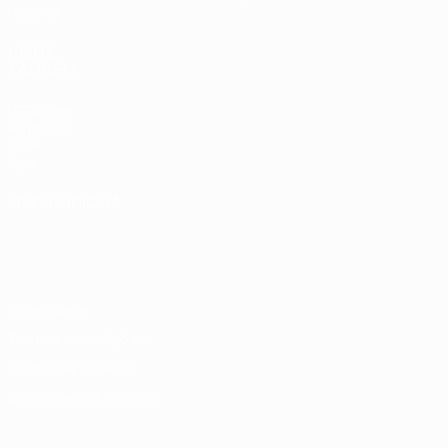
História
VISITE
TAMBÉM
UEFA.com
Fundação
UEFA
Loja
MUDAR IDIOMA
Português
English
Français
Deutsch
Русский
Español
Italiano
Português
Privacidade
Termos e condições
Política de cookies
Definições de cookies