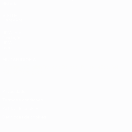
História
VISITE
TAMBÉM
UEFA.com
Fundação
UEFA
Loja
MUDAR IDIOMA
Português
English
Français
Deutsch
Русский
Español
Italiano
Português
Privacidade
Termos e condições
Política de cookies
Definições de cookies