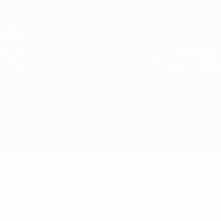
Saltar
para
o
Oficial da UEFA Conference League
Obtenha
conteúdo
Resultados em directo e estatísticas
principal
UEFA Conference League
Sparta Praha vs Aberdeen
Geral
Actualizações
Informação do jogo
Factos do jogo