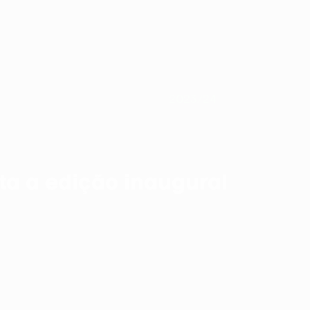
5
2023/24
2022/23
2023/24
a a edição inaugural