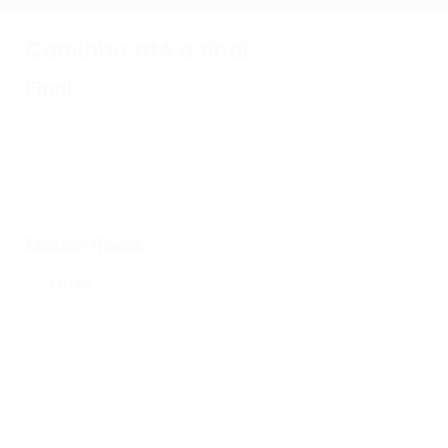
Caminho até à final
Final
Meias-finais
2ª mão