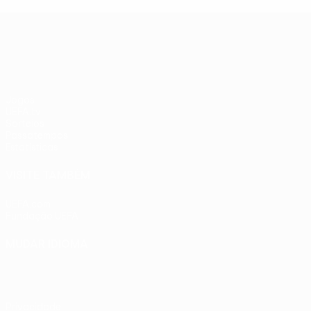
UEFA Conference League
Jogos
UEFA.tv
Sorteios
Passatempos
Estatísticas
VISITE TAMBÉM
UEFA.com
Fundação UEFA
MUDAR IDIOMA
Português
English
Français
Deutsch
Русский
Español
Ital
Privacidade