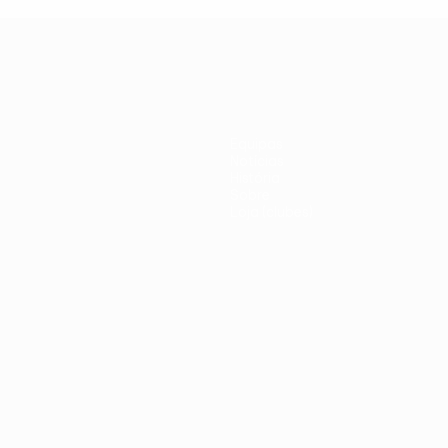
Equipas
Notícias
História
Sobre
Loja (clubes)
iano
Português