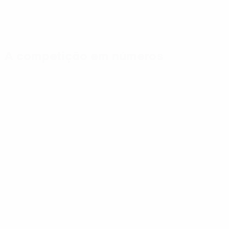
A competição em números
Estatísticas importantes
Melhores mar
Golos
Dessers
401
10
Jogos Disputados
Abraham
280
9
Sor
6