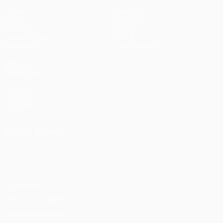
Jogos
Equipas
UEFA.tv
Notícias
Sorteios
História
Passatempos
Sobre
Estatísticas
Loja (clubes)
VISITE
TAMBÉM
UEFA.com
Fundação
UEFA
MUDAR IDIOMA
Português
English
Français
Deutsch
Русский
Español
Italiano
Português
Privacidade
Termos e condições
Política de cookies