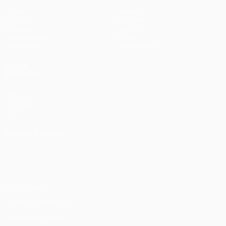
Jogos
Equipas
UEFA.tv
Notícias
Sorteios
História
Passatempos
Sobre
Estatísticas
Loja (clubes)
VISITE
TAMBÉM
UEFA.com
Fundação
UEFA
MUDAR IDIOMA
Português
English
Français
Deutsch
Русский
Español
Italiano
Português
Privacidade
Termos e condições
Política de cookies