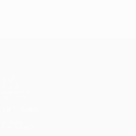
UEFA Conference League
Jogos
UEFA.tv
Sorteios
Passatempos
Estatísticas
VISITE TAMBÉM
UEFA.com
Fundação UEFA