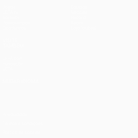
Jogos
Equipas
UEFA.tv
Notícias
Sorteios
História
Passatempos
Sobre
Estatísticas
Loja (clubes)
VISITE
TAMBÉM
UEFA.com
Fundação
UEFA
MUDAR IDIOMA
Português
English
Français
Deutsch
Русский
Español
Italiano
Português
Privacidade
Termos e condições
Política de cookies